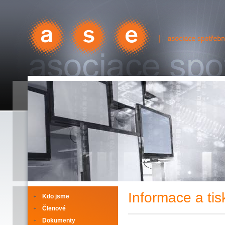
ase
| asociace spotřební elektroniky
Informace a ti
Kdo jsme
Členové
Dokumenty