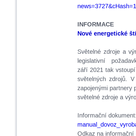
news=3727&cHash=1
INFORMACE
Nové energetické ští
Světelné zdroje a vý
legislativní poža
září 2021 tak vstoupí
světelných zdrojů. 
zapojenými partnery 
světelné zdroje a výr
Informační dokument
manual_dovoz_vyroba_
Odkaz na informační