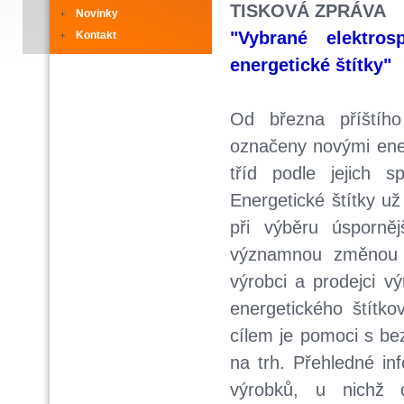
TISKOVÁ ZPRÁVA
Novinky
"Vybrané elektro
Kontakt
energetické štítky​"
Od března příštího
označeny novými ener
tříd podle jejich s
Energetické štítky už
při výběru úsporněj
významnou změnou o
výrobci a prodejci v
energetického štítk
cílem je pomoci s b
na trh. Přehledné i
výrobků, u nichž