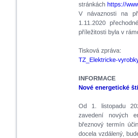
stránkách
https://ww
V návaznosti na p
1.11.2020 přechodné
příležitosti byla v rá
Tisková zpráva:
TZ_Elektricke-vyrobk
INFORMACE
Nové energetické št
Od 1. listopadu 20
zavedení nových en
březnový termín úči
docela vzdálený, bude